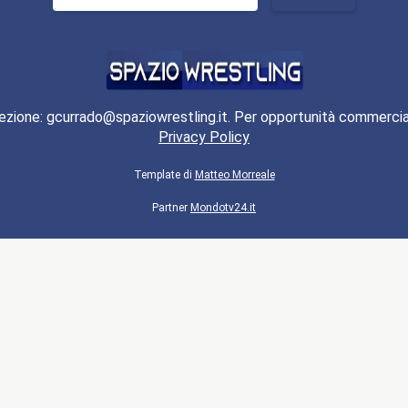
per:
ezione: gcurrado@spaziowrestling.it. Per opportunità commercia
Privacy Policy
Template di
Matteo Morreale
Partner
Mondotv24.it