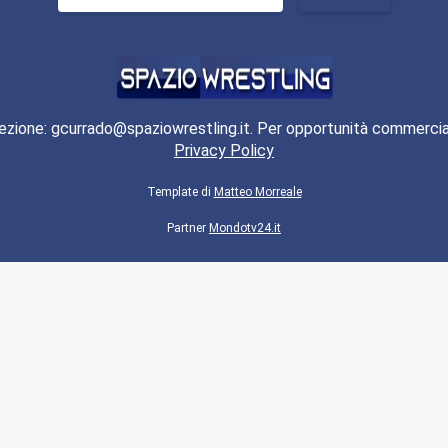
per:
ezione: gcurrado@spaziowrestling.it. Per opportunità commercia
Privacy Policy
Template di
Matteo Morreale
Partner
Mondotv24.it