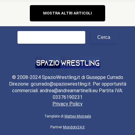
Navigazione
MOSTRA ALTRI ARTICOLI
articoli
Ricerca
per:
© 2008-2024 SpazioWrestling,it di Giuseppe Currado
Direzione: gcurrado@spaziowrestling.it. Per opportunità
commerciali: andrea@andreamartinelli.eu Partita IVA:
03376190231
Privacy Policy
Template di
Matteo Morreale
Partner
Mondotv24.it