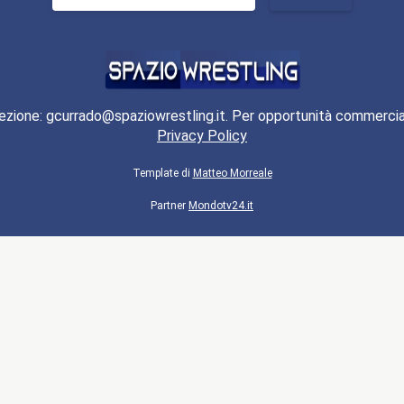
per:
ezione: gcurrado@spaziowrestling.it. Per opportunità commercia
Privacy Policy
Template di
Matteo Morreale
Partner
Mondotv24.it