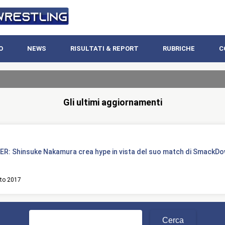
O
NEWS
RISULTATI & REPORT
RUBRICHE
C
Gli ultimi aggiornamenti
R: Shinsuke Nakamura crea hype in vista del suo match di SmackDo
to 2017
Ricerca