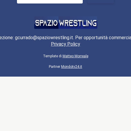
per:
ezione: gcurrado@spaziowrestling.it. Per opportunità commercia
Privacy Policy
Template di
Matteo Morreale
Partner
Mondotv24.it