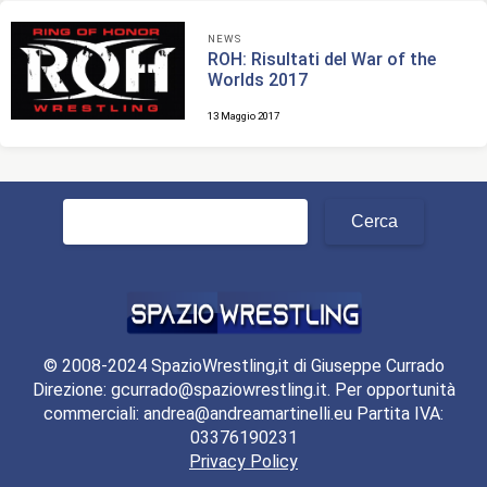
NEWS
ROH: Risultati del War of the
Worlds 2017
13 Maggio 2017
Ricerca
per:
© 2008-2024 SpazioWrestling,it di Giuseppe Currado
Direzione: gcurrado@spaziowrestling.it. Per opportunità
commerciali: andrea@andreamartinelli.eu Partita IVA:
03376190231
Privacy Policy