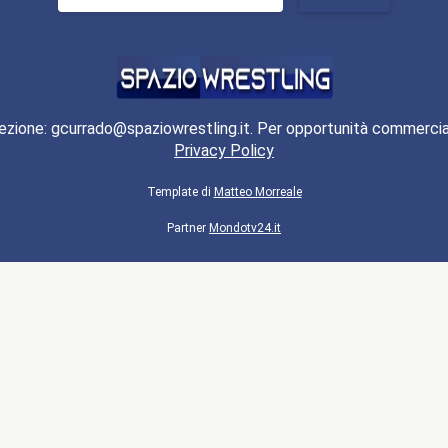
per:
ezione: gcurrado@spaziowrestling.it. Per opportunità commercia
Privacy Policy
Template di
Matteo Morreale
Partner
Mondotv24.it