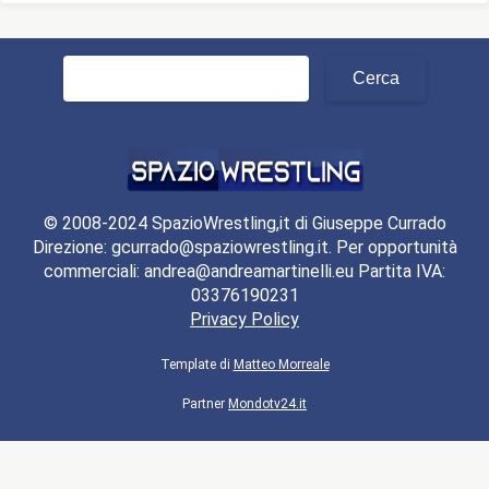
Ricerca
per:
© 2008-2024 SpazioWrestling,it di Giuseppe Currado
Direzione: gcurrado@spaziowrestling.it. Per opportunità
commerciali: andrea@andreamartinelli.eu Partita IVA:
03376190231
Privacy Policy
Template di
Matteo Morreale
Partner
Mondotv24.it