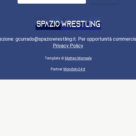
per:
ezione: gcurrado@spaziowrestling.it. Per opportunità commercia
Privacy Policy
Template di
Matteo Morreale
Partner
Mondotv24.it