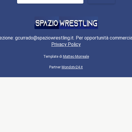
per:
ezione: gcurrado@spaziowrestling.it. Per opportunità commercia
Privacy Policy
Template di
Matteo Morreale
Partner
Mondotv24.it