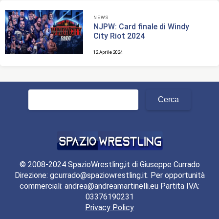
NEWS
NJPW: Card finale di Windy
City Riot 2024
12 Aprile 2024
Ricerca
per:
© 2008-2024 SpazioWrestling,it di Giuseppe Currado
Direzione: gcurrado@spaziowrestling.it. Per opportunità
commerciali: andrea@andreamartinelli.eu Partita IVA:
03376190231
Privacy Policy