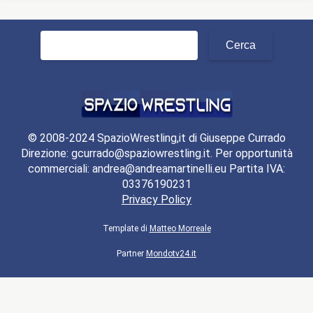
Ricerca
per:
© 2008-2024 SpazioWrestling,it di Giuseppe Currado
Direzione: gcurrado@spaziowrestling.it. Per opportunità
commerciali: andrea@andreamartinelli.eu Partita IVA:
03376190231
Privacy Policy
Template di
Matteo Morreale
Partner
Mondotv24.it