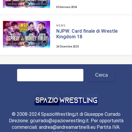
03 Gennaio 2024
NEWS
NJPW: Card finale di Wrestle
Kingdom 18
24 Dicembre 2023
Ricerca
per:
© 2008-2024 SpazioWrestling,it di Giuseppe Currado
Direzione: gcurrado@spaziowrestling.it. Per opportunità
commerciali: andrea@andreamartinelli.eu Partita IVA: