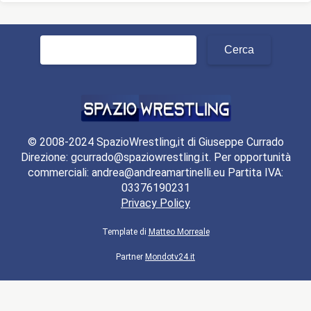
Ricerca
per:
© 2008-2024 SpazioWrestling,it di Giuseppe Currado
Direzione: gcurrado@spaziowrestling.it. Per opportunità
commerciali: andrea@andreamartinelli.eu Partita IVA:
03376190231
Privacy Policy
Template di
Matteo Morreale
Partner
Mondotv24.it