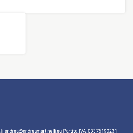
li: andrea@andreamartinelli.eu Partita IVA: 03376190231