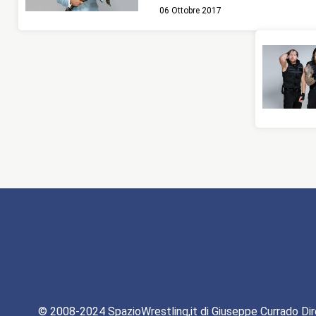
06 Ottobre 2017
© 2008-2024 SpazioWrestling,it di Giuseppe Currado Dir