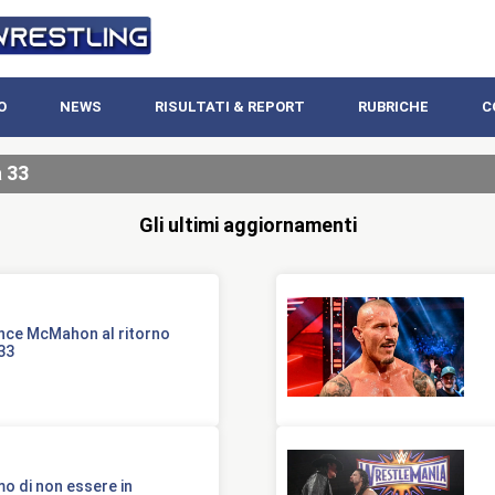
O
NEWS
RISULTATI & REPORT
RUBRICHE
C
 33
Gli ultimi aggiornamenti
ince McMahon al ritorno
33
o di non essere in