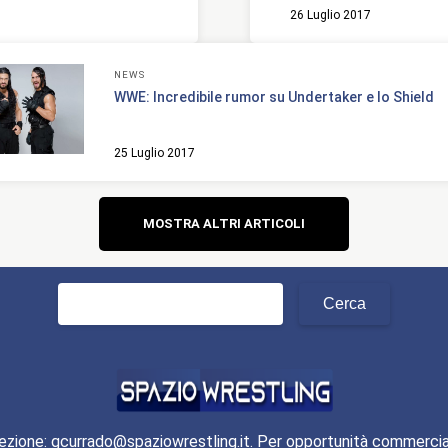
26 Luglio 2017
NEWS
WWE: Incredibile rumor su Undertaker e lo Shield
25 Luglio 2017
Navigazione
MOSTRA ALTRI ARTICOLI
articoli
Ricerca
per:
ezione: gcurrado@spaziowrestling.it. Per opportunità commercia