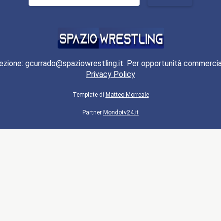
per:
ezione: gcurrado@spaziowrestling.it. Per opportunità commercia
Privacy Policy
Template di
Matteo Morreale
Partner
Mondotv24.it