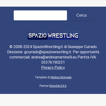
Ricerca
per:
© 2008-2024 SpazioWrestling,it di Giuseppe Currado
Direzione: gcurrado@spaziowrestling.it. Per opportunità
commerciali: andrea@andreamartinelli.eu Partita IVA:
03376190231
Privacy Policy
Template di
Matteo Morreale
Partner
Mondotv24.it