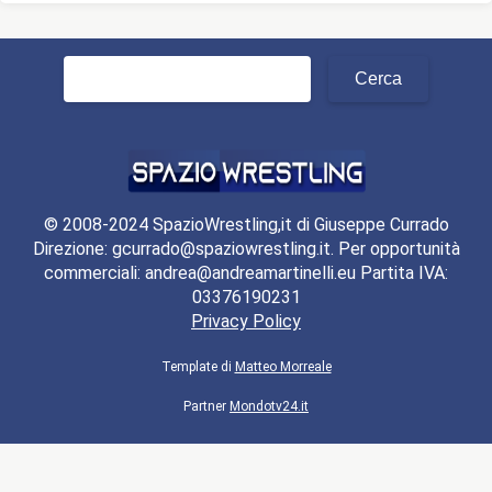
Ricerca
per:
© 2008-2024 SpazioWrestling,it di Giuseppe Currado
Direzione: gcurrado@spaziowrestling.it. Per opportunità
commerciali: andrea@andreamartinelli.eu Partita IVA:
03376190231
Privacy Policy
Template di
Matteo Morreale
Partner
Mondotv24.it