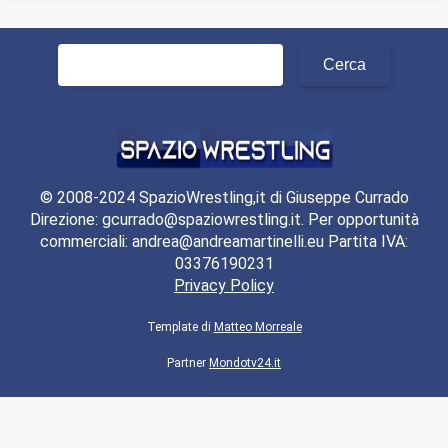
Ricerca
per:
© 2008-2024 SpazioWrestling,it di Giuseppe Currado
Direzione: gcurrado@spaziowrestling.it. Per opportunità
commerciali: andrea@andreamartinelli.eu Partita IVA:
03376190231
Privacy Policy
Template di
Matteo Morreale
Partner
Mondotv24.it