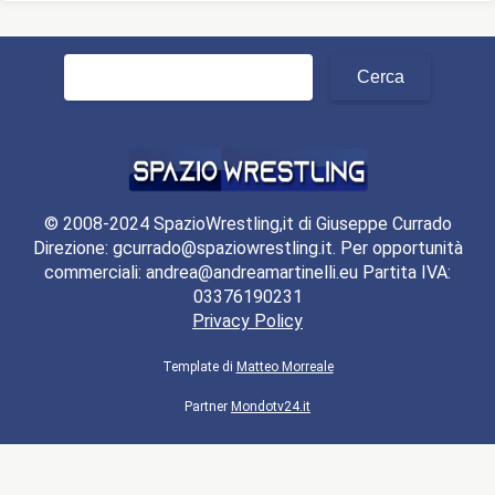
Ricerca
per:
© 2008-2024 SpazioWrestling,it di Giuseppe Currado
Direzione: gcurrado@spaziowrestling.it. Per opportunità
commerciali: andrea@andreamartinelli.eu Partita IVA:
03376190231
Privacy Policy
Template di
Matteo Morreale
Partner
Mondotv24.it