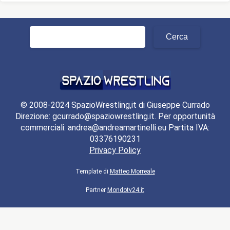
Ricerca
per:
© 2008-2024 SpazioWrestling,it di Giuseppe Currado
Direzione: gcurrado@spaziowrestling.it. Per opportunità
commerciali: andrea@andreamartinelli.eu Partita IVA:
03376190231
Privacy Policy
Template di
Matteo Morreale
Partner
Mondotv24.it