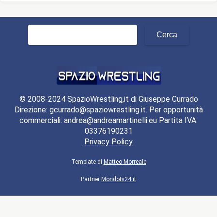
Ricerca
per:
© 2008-2024 SpazioWrestling,it di Giuseppe Currado
Direzione: gcurrado@spaziowrestling.it. Per opportunità
commerciali: andrea@andreamartinelli.eu Partita IVA:
03376190231
Privacy Policy
Template di
Matteo Morreale
Partner
Mondotv24.it