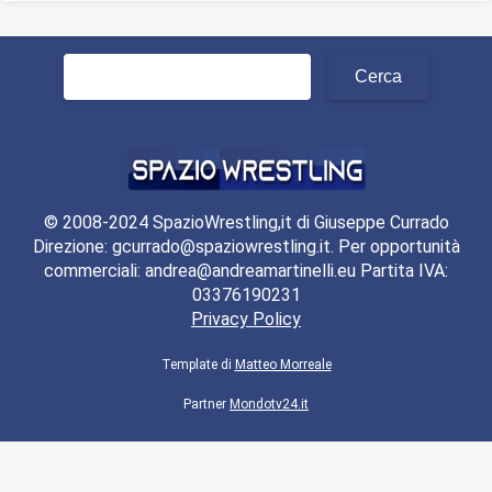
Ricerca
per:
© 2008-2024 SpazioWrestling,it di Giuseppe Currado
Direzione: gcurrado@spaziowrestling.it. Per opportunità
commerciali: andrea@andreamartinelli.eu Partita IVA:
03376190231
Privacy Policy
Template di
Matteo Morreale
Partner
Mondotv24.it