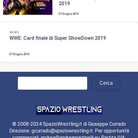
2019
07 Giugno 2019
NEWS
WWE: Card finale di Super ShowDown 2019
07 Giugno 2019
Ricerca
per:
© 2008-2024 SpazioWrestling,it di Giuseppe Currado
Direzione: gcurrado@spaziowrestling.it. Per opportunità
commerciali: andrea@andreamartinelli.eu Partita IVA: