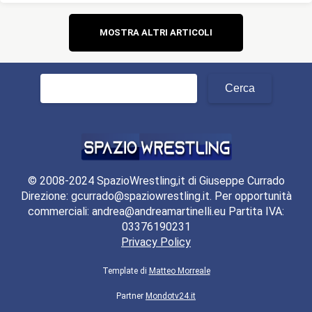
Navigazione
MOSTRA ALTRI ARTICOLI
articoli
Ricerca
per:
© 2008-2024 SpazioWrestling,it di Giuseppe Currado
Direzione: gcurrado@spaziowrestling.it. Per opportunità
commerciali: andrea@andreamartinelli.eu Partita IVA:
03376190231
Privacy Policy
Template di
Matteo Morreale
Partner
Mondotv24.it