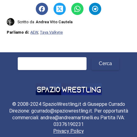
Scritto da
Andrea Vito Cautela
Parliamo di:
AEW
,
Taya Valkyrie
Ricerca
per:
© 2008-2024 SpazioWrestling,it di Giuseppe Currado
Direzione: gcurrado@spaziowrestling.it. Per opportunità
commerciali: andrea@andreamartinelli.eu Partita IVA:
03376190231
Privacy Policy