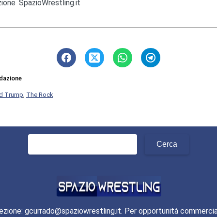
ione SpazioWrestling.it
dazione
d Trump
,
The Rock
Ricerca
per:
ezione: gcurrado@spaziowrestling.it. Per opportunità commercia