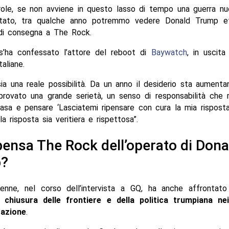
arole, se non avviene in questo lasso di tempo una guerra nu
tato, tra qualche anno potremmo vedere Donald Trump ef
di consegna a The Rock.
s’ha confessato l’attore del reboot di
Baywatch
, in uscita
taliane.
ia una reale possibilità. Da un anno il desiderio sta aumen
 provato una grande serietà, un senso di responsabilità che 
casa e pensare ‘Lasciatemi ripensare con cura la mia rispost
la risposta sia veritiera e rispettosa”.
ensa The Rock dell’operato di Dona
?
5enne, nel corso dell’intervista a GQ, ha anche affrontato 
a
chiusura delle frontiere e della politica trumpiana ne
razione
.