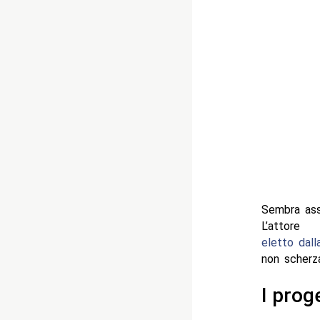
Sembra ass
L’at
eletto dal
non scherza
I prog