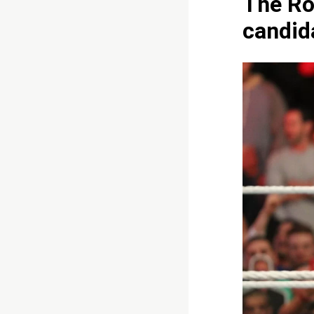
The Ro
candid