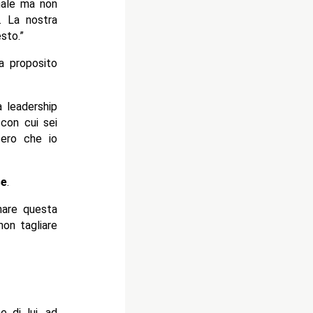
nale ma non
a. La nostra
sto.”
a proposito
a leadership
con cui sei
ero che io
se
.
nare questa
non tagliare
 di lui, ad