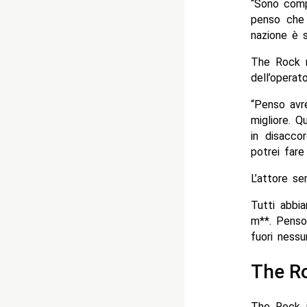
“Sono comp
penso che s
nazione è 
The Rock n
dell’operat
“Penso avre
migliore. 
in disacc
potrei fare
L’attore s
Tutti abbi
m**. Penso 
fuori nessu
The Ro
The Rock i