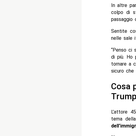
In altre p
colpo di s
passaggio 
Sentite co
nelle sale i
“Penso ci s
di più. Ho
tornare a 
sicuro che 
Cosa p
Trump
L’attore 4
tema dell
dell’immig