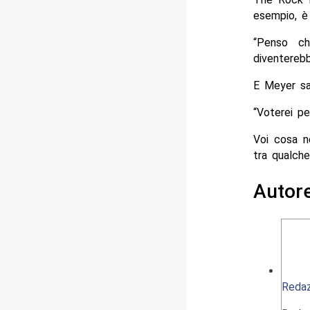
esempio, è
“Penso ch
diventerebb
E Meyer sa
“Voterei pe
Voi cosa n
tra qualch
Autor
Redaz