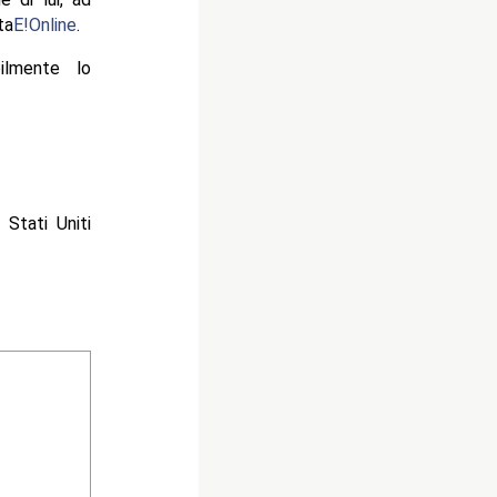
ta
E!Online
.
ilmente lo
Stati Uniti