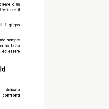
cleare o un
fettuare il
 il 1 giugno
tando sempre
mi ha fatto
a ed essere
ld
il delicato
i confronti