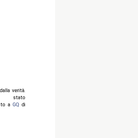
lla verità.
stato
ato a
GQ
di