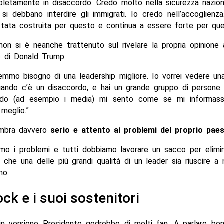
letamente in disaccordo. Credo molto nella sicurezza nazio
i debbano interdire gli immigrati. Io credo nell’accoglienz
stata costruita per questo e continua a essere forte per que
on si è neanche trattenuto sul rivelare la propria opinione 
o di Donald Trump.
mmo bisogno di una leadership migliore. Io vorrei vedere un
Quando c’è un disaccordo, e hai un grande gruppo di persone 
ordo (ad esempio i media) mi sento come se mi informass
 meglio.”
embra davvero
serio e attento ai problemi del proprio pae
amo i problemi e tutti dobbiamo lavorare un sacco per elimi
che una delle più grandi qualità di un leader sia riuscire a 
no.
ck e i suoi sostenitori
n versione Presidente godrebbe di molti fan. A parlare bene