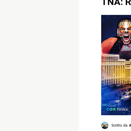
TNA: R
Scritto da
A