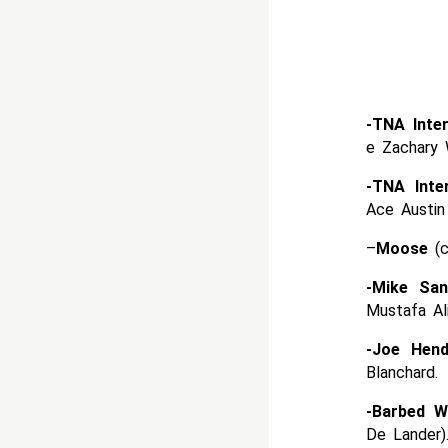
-TNA Inte
e Zachary 
-TNA Inte
Ace Austin
–
Moose
(c
-Mike Sa
Mustafa Al
-Joe Hen
Blanchard.
-Barbed W
De Lander)