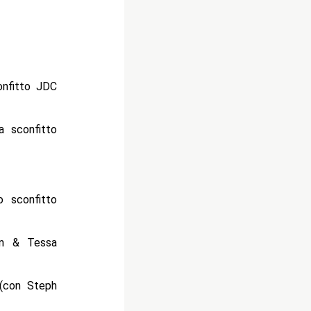
nfitto JDC
 sconfitto
 sconfitto
an & Tessa
(con Steph