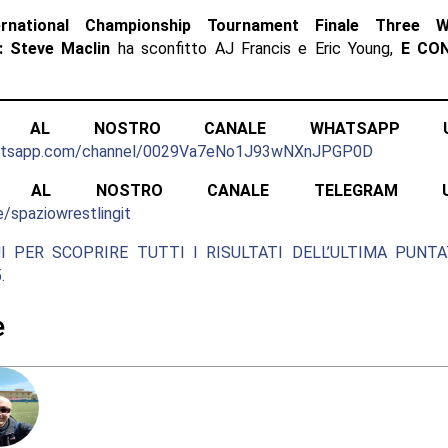
ernational Championship Tournament Finale Three 
: Steve Maclin
ha sconfitto AJ Francis e Eric Young,
E CON
ITI AL NOSTRO CANALE WHATSAPP UFF
hatsapp.com/channel/0029Va7eNo1J93wNXnJPGP0D
ITI AL NOSTRO CANALE TELEGRAM UFFI
e/spaziowrestlingit
I PER SCOPRIRE TUTTI I RISULTATI DELL’ULTIMA PUNT
.
e