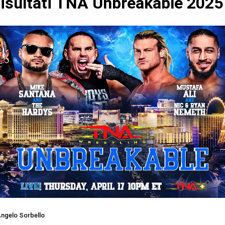
isultati TNA Unbreakable 2025
ngelo Sorbello