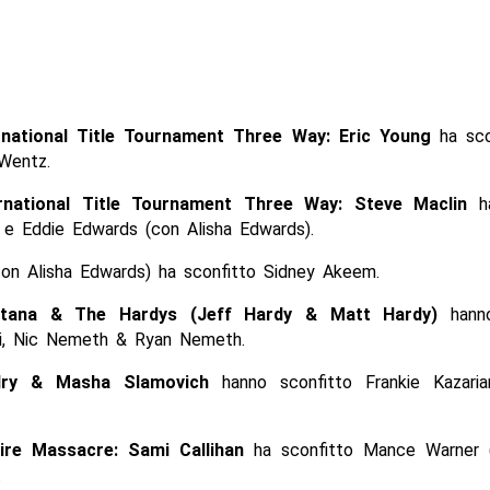
rnational Title Tournament Three Way: Eric Young
ha sco
Wentz.
rnational Title Tournament Three Way: Steve Maclin
ha
 e Eddie Edwards (con Alisha Edwards).
on Alisha Edwards) ha sconfitto Sidney Akeem.
ntana & The Hardys (Jeff Hardy & Matt Hardy)
hanno
i, Nic Nemeth & Ryan Nemeth.
dry & Masha Slamovich
hanno sconfitto Frankie Kazari
ire Massacre: Sami Callihan
ha sconfitto Mance Warner 
.