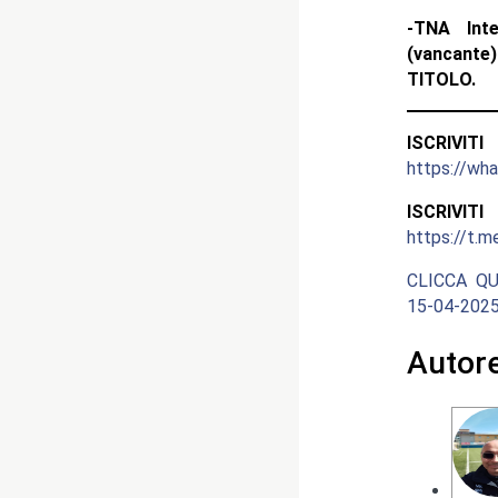
-TNA Int
(vancante)
TITOLO.
ISCRIV
https://w
ISCRIV
https://t.m
CLICCA QU
15-04-2025
Autor