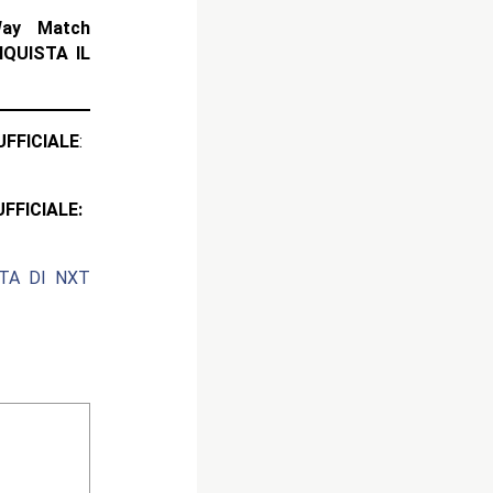
Way Match
QUISTA IL
ICIALE
:
CIALE:
ATA DI NXT