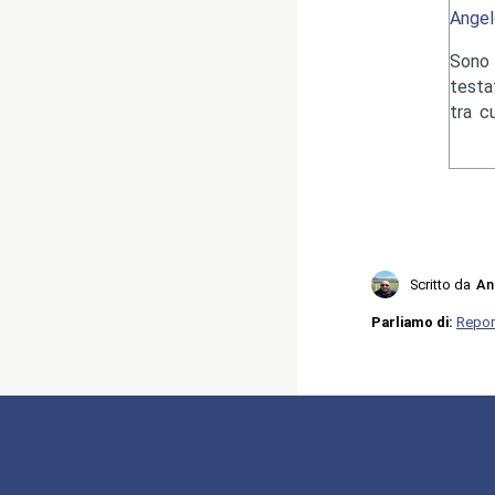
Angel
Sono 
testa
tra c
Scritto da
An
Parliamo di:
Repor