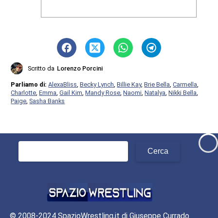
Scritto da
Lorenzo Porcini
Parliamo di:
AlexaBliss
,
Becky Lynch
,
Billie Kay
,
Brie Bella
,
Carmella
,
Charlotte
,
Emma
,
Gail Kim
,
Mandy Rose
,
Naomi
,
Natalya
,
Nikki Bella
,
Paige
,
Sasha Banks
Ricerca
per:
© 2008-2024 SpazioWrestling,it di Giuseppe Currado