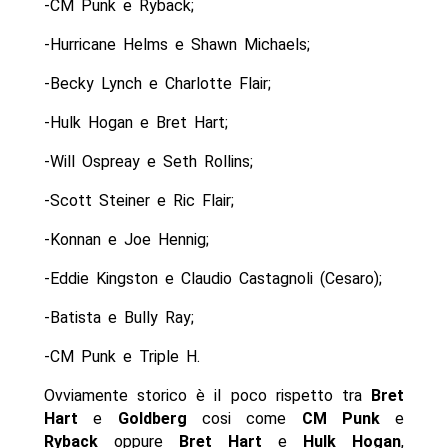
-CM Punk e Ryback;
-Hurricane Helms e Shawn Michaels;
-Becky Lynch e Charlotte Flair;
-Hulk Hogan e Bret Hart;
-Will Ospreay e Seth Rollins;
-Scott Steiner e Ric Flair;
-Konnan e Joe Hennig;
-Eddie Kingston e Claudio Castagnoli (Cesaro);
-Batista e Bully Ray;
-CM Punk e Triple H.
Ovviamente storico è il poco rispetto tra
Bret
Hart
e
Goldberg
cosi come
CM Punk
e
Ryback
oppure
Bret Hart
e
Hulk Hogan
,