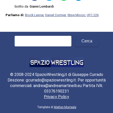
Scritto da
Gianni Lombardi
Parliamo di:
Brock Lesnar
,
Daniel Cormier
,
Stipe Miocic
,
UFC 226
Ricerca
per:
© 2008-2024 SpazioWrestling,it di Giuseppe Currado
Direzione: gcurrado@spaziowrestling.it. Per opportunità
commerciali: andrea@andreamartinelli.eu Partita IVA:
03376190231
Privacy Policy
Template di
Matteo Morreale