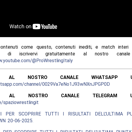
contenuti come questo, contenuti inediti, e match interi e
mo di iscrivervi gratuitamente al nostro canale
w.youtube.com/@ProWrestlingItaly
ITI AL NOSTRO CANALE WHATSAPP UFF
hatsapp.com/channel/0029Va7eNo1J93wNXnJPGP0D
ITI AL NOSTRO CANALE TELEGRAM UFFI
e/spaziowrestlingit
I PER SCOPRIRE TUTTI I RISULTATI DELL’ULTIMA P
N 20-06-2025.