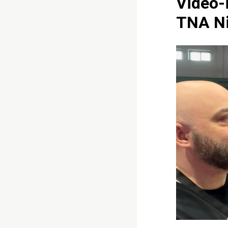
Video-i
TNA Ni