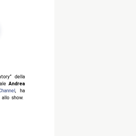
tory” della
iale
Andrea
Channel
, ha
i allo show.