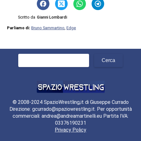
Scritto da
Gianni Lombardi
Parliamo di:
Bruno Sammartino
,
Edge
Ricerca
per:
© 2008-2024 SpazioWrestling,it di Giuseppe Currado
Direzione: gcurrado@spaziowrestling.it. Per opportunità
commerciali: andrea@andreamartinelli.eu Partita IVA:
03376190231
Privacy Policy