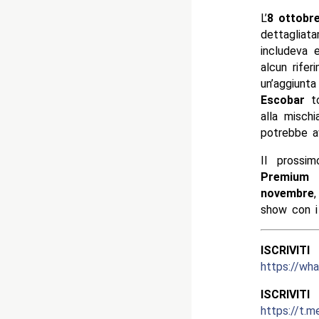
L’
8 ottobr
dettagliat
includeva
alcun rife
un’aggiunt
Escobar
to
alla misch
potrebbe a
Il prossi
Premium 
novembre
show con 
ISCRIV
https://w
ISCRIV
https://t.m