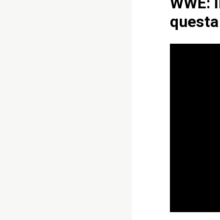
WWE: I
questa