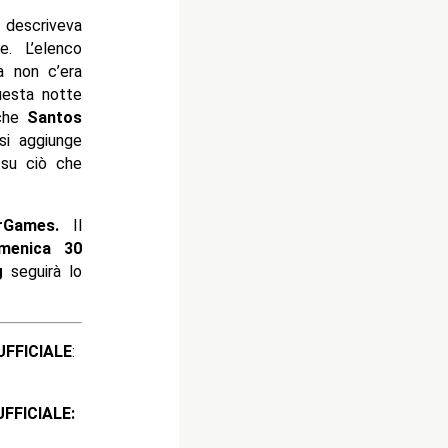
 descriveva
e. L’elenco
a non c’era
uesta notte
nche
Santos
i aggiunge
 su ciò che
rGames.
Il
enica 30
g
seguirà lo
ICIALE
:
CIALE: