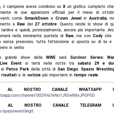
e
, il campione aveva condiviso su
X
un grafico completo che
amente le sue apparizioni ufficiali per il mese di ottobr
 eventi come
SmackDown
e
Crown Jewel
in
Australia
, m
rimento a
Raw
del
27 ottobre
. Questo rende lo show di q
a tardiva e quindi, potenzialmente, ancora più importante. A
rnerà nella imminente puntata di
Raw
, ma con
Cody
che s
ia senza preavviso, tutta l’attenzione si sposta su di lui e
vere in serbo.
mo grande show della
WWE
sarà
Survivor Series: Wa
Live Event
si terrà nella notte tra
sabato 29 e dom
, al
Petco Park
della città di
San Diego
.
Spazio Wrestlin
i
risultati
e le
notizie
più importanti in
tempo reale
.
ITI AL NOSTRO CANALE WHATSAPP UFF
hatsapp.com/channel/0029Va7eNo1J93wNXnJPGP0D
ITI AL NOSTRO CANALE TELEGRAM UFFI
e/spaziowrestlingit