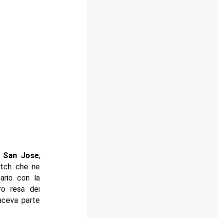
a
San Jose
,
atch che ne
ario con la
ro resa dei
aceva parte