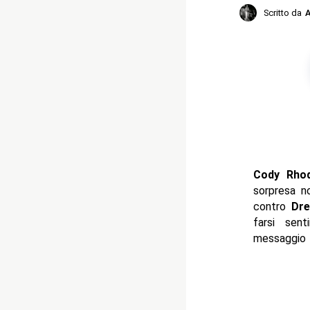
Scritto da
A
Cody Rho
sorpresa n
contro
Dre
farsi sen
messaggio 