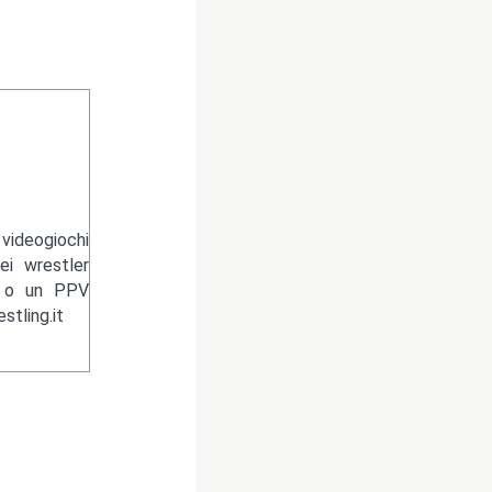
videogiochi
ei wrestler
n o un PPV
tling.it