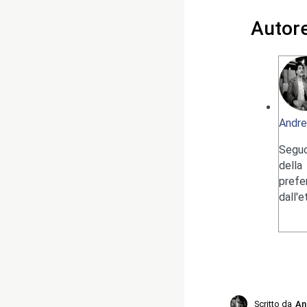
Autor
Andre
Seguo
della
pref
dall'
Scritto da
An