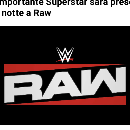
mportante Superstar sarà pres
 notte a Raw