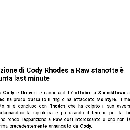
izione di Cody Rhodes a Raw stanotte è
unta last minute
ra
Cody
e
Drew
si è riaccesa il
17 ottobre
a
SmackDown
es
ha preso d’assalto il ring e ha attaccato
McIntyre
. Il m
ito si è concluso con
Rhodes
che ha colpito il suo avvers
uadagnandosi la squalifica e preparando il terreno per la lo
che rende l’apparizione a
Raw
così interessante è che non f
amma precedentemente annunciato da
Cody
.