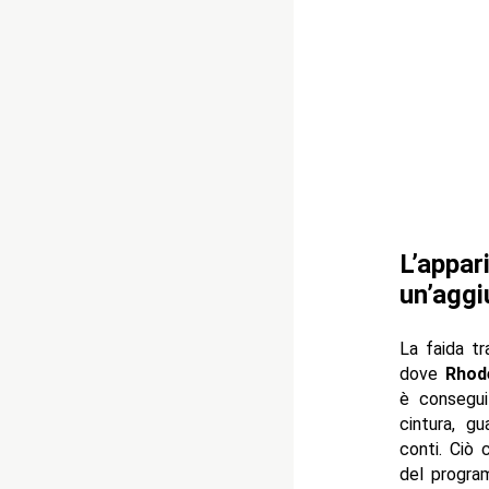
L’appar
un’aggi
La faida t
dove
Rhod
è consegu
cintura, g
conti. Ciò 
del progr