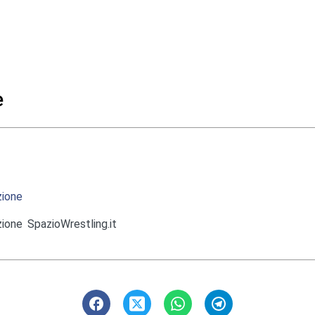
e
ione
ione SpazioWrestling.it