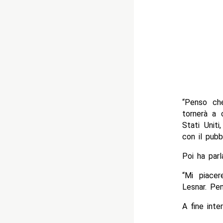
“Penso ch
tornerà a 
Stati Unit
con il pubb
Poi ha par
“Mi piace
Lesnar. Pe
A fine int