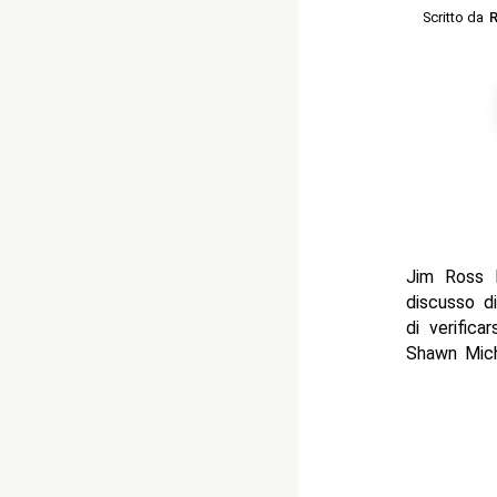
Scritto da
R
Jim Ross 
discusso d
di verific
Shawn Mich