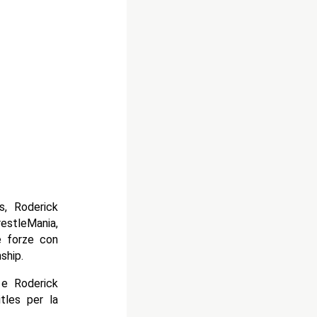
, Roderick
estleMania,
e forze con
ship.
 e Roderick
tles per la