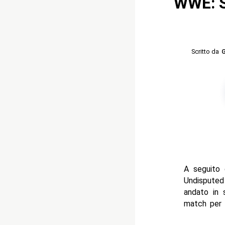
WWE: Si
Scritto da
G
A seguito 
Undisputed
andato in 
match per 