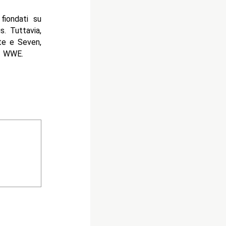
fiondati su
. Tuttavia,
te e Seven,
in WWE.