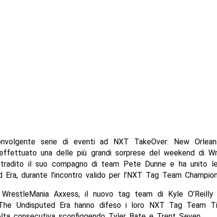
onvolgente serie di eventi ad NXT TakeOver: New Orleans
effettuato una delle più grandi sorprese del weekend di Wr
tradito il suo compagno di team Pete Dunne e ha unito l
d Era, durante l’incontro valido per l’NXT Tag Team Champion
 di WrestleMania Axxess, il nuovo tag team di Kyle O’Reilly
The Undisputed Era hanno difeso i loro NXT Tag Team Ti
lta consecutiva sconfiggendo Tyler Bate e Trent Seven.