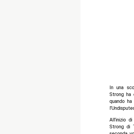
In una sc
Strong ha 
quando ha 
l’Undispute
All’inizio
Strong di 
seconda vo