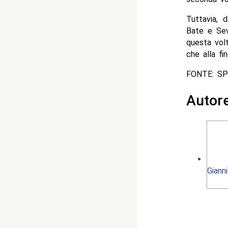
Tuttavia, 
Bate e Sev
questa vol
che alla fi
FONTE: S
Autor
Giann