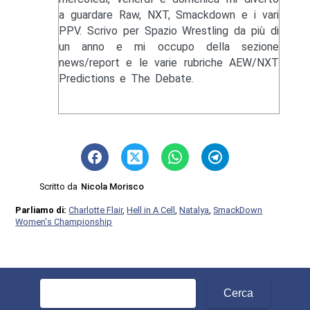
a guardare Raw, NXT, Smackdown e i vari
PPV. Scrivo per Spazio Wrestling da più di
un anno e mi occupo della sezione
news/report e le varie rubriche AEW/NXT
Predictions e The Debate.
Scritto da
Nicola Morisco
Parliamo di:
Charlotte Flair
,
Hell in A Cell
,
Natalya
,
SmackDown
Women's Championship
Ricerca
per: