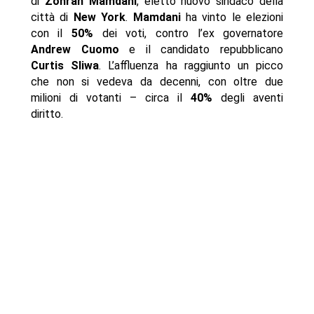
di
Zohran Mamdani
, eletto nuovo sindaco della
città di
New York
.
Mamdani
ha vinto le elezioni
con il
50%
dei voti, contro l’ex governatore
Andrew Cuomo
e il candidato repubblicano
Curtis Sliwa
. L’affluenza ha raggiunto un picco
che non si vedeva da decenni, con oltre due
milioni di votanti – circa il
40%
degli aventi
diritto.