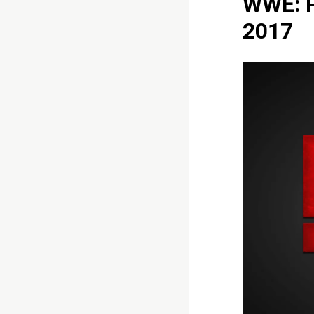
WWE: P
2017