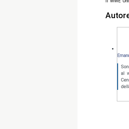
Il WWE Uni
Autor
Emanu
Son
al 
Cen
del