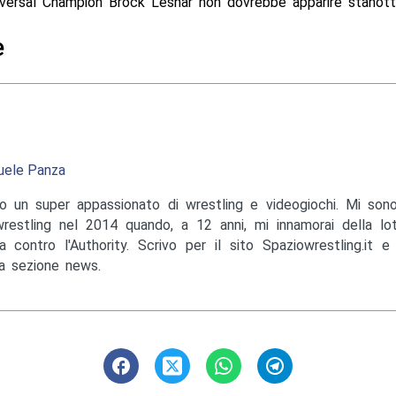
versal Champion Brock Lesnar non dovrebbe apparire stanott
e
ele Panza
o un super appassionato di wrestling e videogiochi. Mi sono
wrestling nel 2014 quando, a 12 anni, mi innamorai della lo
a contro l'Authority. Scrivo per il sito Spaziowrestling.it 
la sezione news.