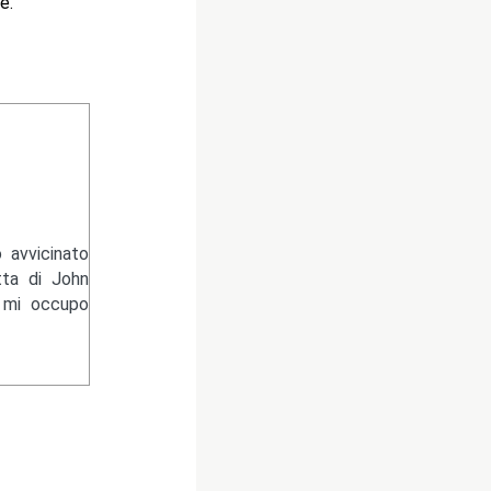
e.
 avvicinato
tta di John
e mi occupo