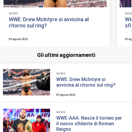
NEWS
NEW
WWE: Drew McIntyre si avvicina al
WW
ritorno sul ring?
sf
05 Agosto 2026
05 Ag
Gli ultimi aggiornamenti
NEWS
WWE: Drew McIntyre si
avvicina al ritorno sul ring?
05 Agosto 2026
NEWS
WWE-AAA: Nasce il torneo per
il nuovo sfidante di Roman
Reigns