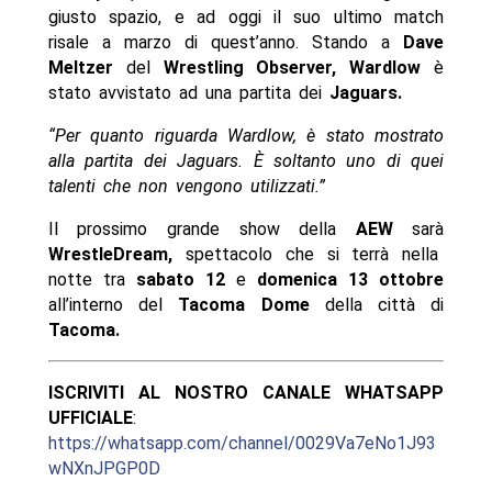
giusto spazio, e ad oggi il suo ultimo match
risale a marzo di quest’anno. Stando a
Dave
Meltzer
del
Wrestling Observer, Wardlow
è
stato avvistato ad una partita dei
Jaguars.
“Per quanto riguarda Wardlow, è stato mostrato
alla partita dei Jaguars. È soltanto uno di quei
talenti che non vengono utilizzati.”
Il prossimo grande show della
AEW
sarà
WrestleDream,
spettacolo che si terrà nella
notte tra
sabato 12
e
domenica 13 ottobre
all’interno del
Tacoma Dome
della città di
Tacoma.
ISCRIVITI AL NOSTRO CANALE WHATSAPP
UFFICIALE
:
https://whatsapp.com/channel/0029Va7eNo1J93
wNXnJPGP0D