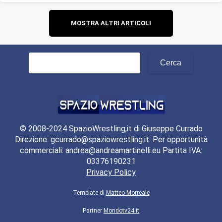
Navigazione
MOSTRA ALTRI ARTICOLI
articoli
Ricerca
per:
© 2008-2024 SpazioWrestling,it di Giuseppe Currado
Direzione: gcurrado@spaziowrestling.it. Per opportunità
commerciali: andrea@andreamartinelli.eu Partita IVA:
03376190231
Privacy Policy
Template di
Matteo Morreale
Partner
Mondotv24.it