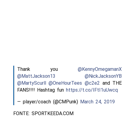
Thank you
@KennyOmegamanX
@MattJackson13
@NickJacksonYB
@MartyScurll
@OneHourTees
@c2e2
and THE
FANS!!!! Hashtag fun
https://t.co/IFtI1uUwcq
— player/coach (@CMPunk)
March 24, 2019
FONTE: SPORTKEEDA.COM