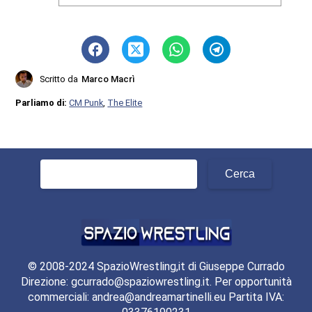
Scritto da
Marco Macrì
Parliamo di:
CM Punk
,
The Elite
Ricerca
per:
© 2008-2024 SpazioWrestling,it di Giuseppe Currado
Direzione: gcurrado@spaziowrestling.it. Per opportunità
commerciali: andrea@andreamartinelli.eu Partita IVA: