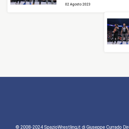
02 Agosto 2023
© 2008-2024 SpazioWrestling,it di Giuseppe Currado Dir