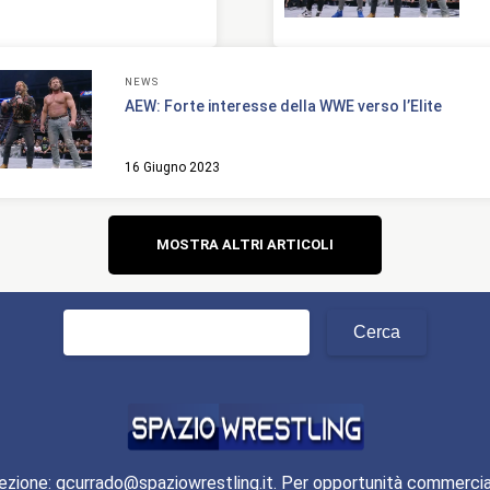
NEWS
AEW: Forte interesse della WWE verso l’Elite
16 Giugno 2023
Navigazione
MOSTRA ALTRI ARTICOLI
articoli
Ricerca
per:
ezione: gcurrado@spaziowrestling.it. Per opportunità commercia