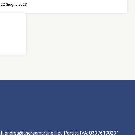
22 Giugno 2023
li: andrea@andreamartinelli.eu Partita IVA: 03376190231