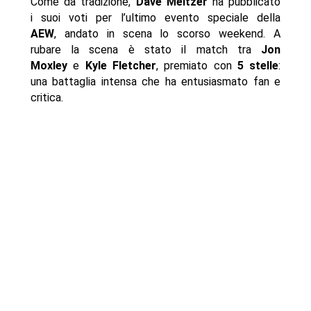
Come da tradizione,
Dave Meltzer
ha pubblicato
i suoi voti per l’ultimo evento speciale della
AEW
, andato in scena lo scorso weekend. A
rubare la scena è stato il match tra
Jon
Moxley
e
Kyle Fletcher
, premiato con
5 stelle
:
una battaglia intensa che ha entusiasmato fan e
critica.