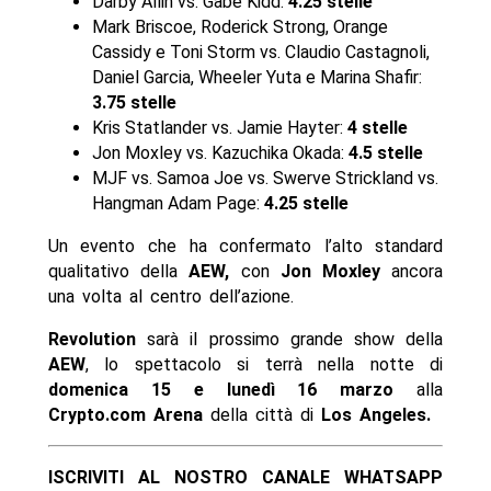
Darby Allin vs. Gabe Kidd:
4.25 stelle
Mark Briscoe, Roderick Strong, Orange
Cassidy e Toni Storm vs. Claudio Castagnoli,
Daniel Garcia, Wheeler Yuta e Marina Shafir:
3.75 stelle
Kris Statlander vs. Jamie Hayter:
4 stelle
Jon Moxley vs. Kazuchika Okada:
4.5 stelle
MJF vs. Samoa Joe vs. Swerve Strickland vs.
Hangman Adam Page:
4.25 stelle
Un evento che ha confermato l’alto standard
qualitativo della
AEW,
con
Jon Moxley
ancora
una volta al centro dell’azione.
Revolution
sarà il prossimo grande show della
AEW
, lo spettacolo si terrà nella notte di
domenica 15 e lunedì 16 marzo
alla
Crypto.com Arena
della città di
Los Angeles.
ISCRIVITI AL NOSTRO CANALE WHATSAPP