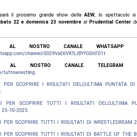
sarà il prossimo grande show della
AEW
, lo spettacolo si
abato 22 e domenica 23 novembre
al
Prudential Center
de
ITI AL NOSTRO CANALE WHATSAPP UFF
atsapp.com/channel/0029VaE6VKfLI8YfGSitF01t
ITI AL NOSTRO CANALE TELEGRAM UFF
e/tuttowrestling
I PER SCOPRIRE I RISULTATI DELL’ULTIMA PUNTATA DI
.
I PER SCOPRIRE TUTTI I RISULTATI DELL’ULTIMA P
 25-10-2025.
I PER SCOPRIRE TUTTI I RISULTATI DI WRESTLEDREAM 2
I PER SCOPRIRE TUTTI I RISULTATI DI BATTLE OF THE BE