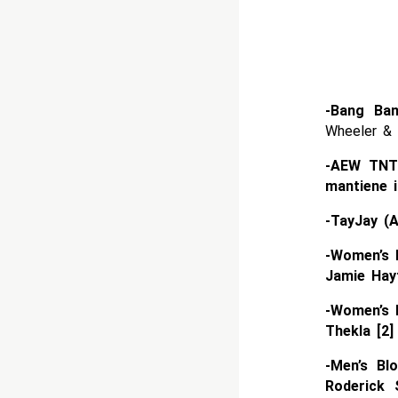
-Bang Ban
Wheeler & 
-AEW TNT 
mantiene il
-TayJay (
-Women’s 
Jamie Hayt
-Women’s 
Thekla [2]
-Men’s Bl
Roderick 