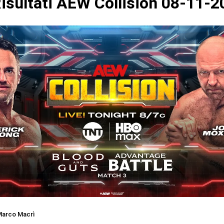
isultati AEW Collision 08-11-2
arco Macrì