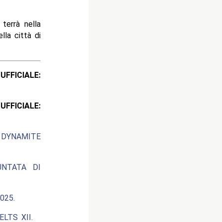
 terrà nella
lla città di
ICIALE:
ICIALE:
 DYNAMITE
UNTATA DI
025.
LTS XII.