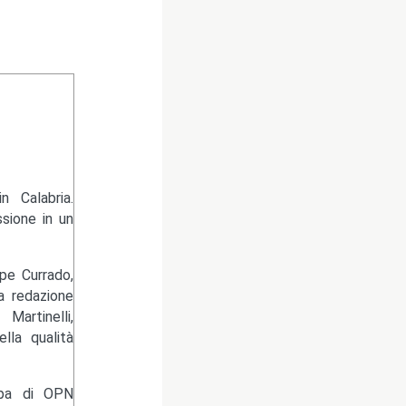
 Calabria.
sione in un
pe Currado,
la redazione
artinelli,
lla qualità
ampa di OPN