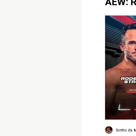
AEW: R
Scritto da
M