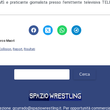
S e praticante giornalista presso l'emittente televisiva TEL
rco Macrì
Collision
,
Report
,
Risultati
Ricerca
per:
ezione: gcurrado@spaziowrestling.it. Per opportunità commercia