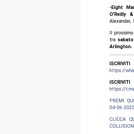
-Eight Ma
O’Reilly 
Alexander,
Il prossim
tra
sabato
Arlington.
ISCRIV
https://wh
ISCRIV
https://t.m
PREMI QU
04-06-2025
CLICCA Q
COLLISION