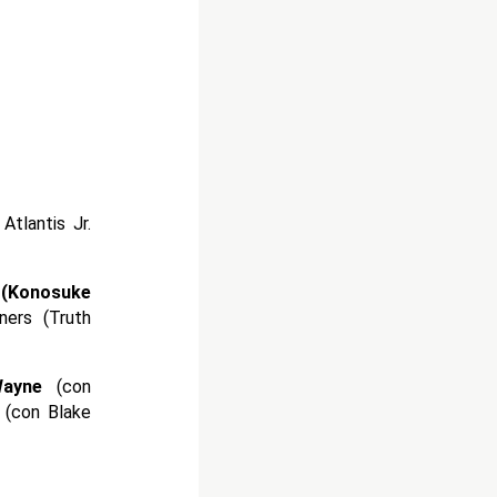
Atlantis Jr.
 (Konosuke
ers (Truth
Wayne
(con
 (con Blake