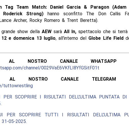
n Tag Team Match: Daniel Garcia & Paragon (Adam 
& Roderick Strong)
hanno sconfitto The Don Callis Fa
 Lance Archer, Rocky Romero & Trent Beretta).
o grande show della
AEW
sarà
All In,
spettacolo che si terrà
 12 e domenica 13 luglio
, all’interno del
Globe Life Field
de
ITI AL NOSTRO CANALE WHATSAPP UFF
atsapp.com/channel/0029VaE6VKfLI8YfGSitF01t
ITI AL NOSTRO CANALE TELEGRAM UFF
e/tuttowrestling
I PER SCOPRIRE I RISULTATI DELL’ULTIMA PUNTATA DI
.
UI PER SCOPRIRE TUTTI I RISULTATI DELL’ULTIMA P
 31-05-2025.