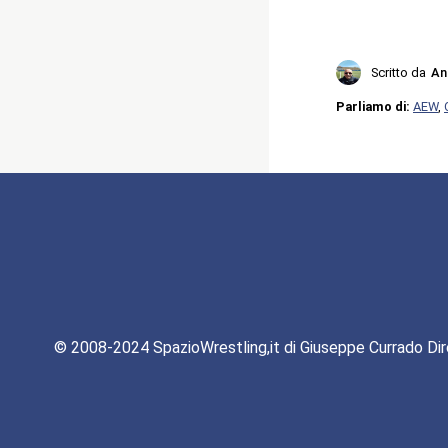
Scritto da
An
Parliamo di:
AEW
,
© 2008-2024 SpazioWrestling,it di Giuseppe Currado Dir