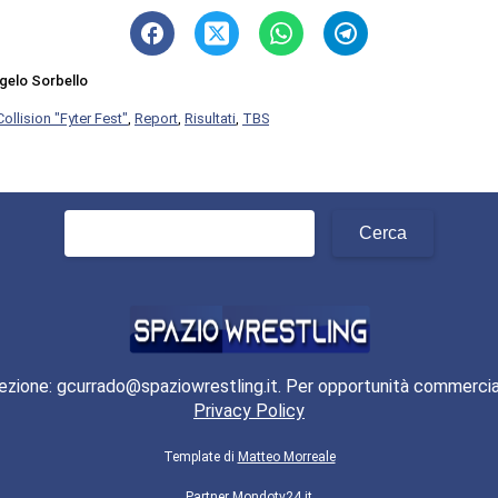
gelo Sorbello
Collision "Fyter Fest"
,
Report
,
Risultati
,
TBS
Ricerca
per:
ezione: gcurrado@spaziowrestling.it. Per opportunità commercia
Privacy Policy
Template di
Matteo Morreale
Partner
Mondotv24.it