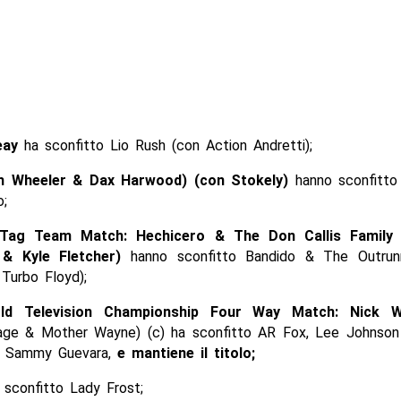
eay
ha sconfitto Lio Rush (con Action Andretti);
h Wheeler & Dax Harwood) (con Stokely)
hanno sconfitto 
o;
Tag Team Match: Hechicero & The Don Callis Family
 & Kyle Fletcher)
hanno sconfitto Bandido & The Outrunn
urbo Floyd);
ld Television Championship Four Way Match: Nick 
Cage & Mother Wayne) (c) ha sconfitto AR Fox, Lee Johnson
 e Sammy Guevara,
e mantiene il titolo;
sconfitto Lady Frost;