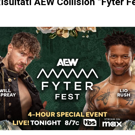
isultati AEW Collision “Fyter F