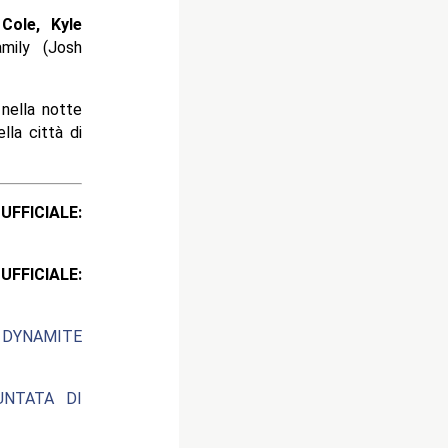
Cole, Kyle
mily (Josh
 nella notte
lla città di
ICIALE:
ICIALE:
 DYNAMITE
UNTATA DI