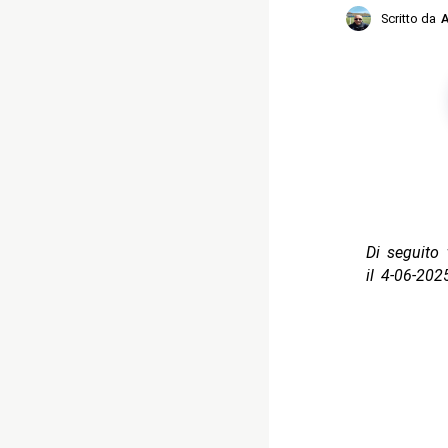
Scritto da
A
Di seguito t
il 4-06-202