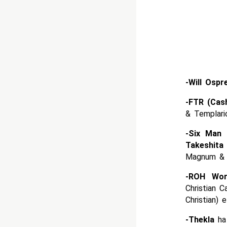
-Will Ospr
-FTR (Cas
& Templari
-Six Man 
Takeshita
Magnum & T
-ROH Wor
Christian 
Christian)
-Thekla
ha 