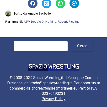
Scritto da
Angelo Sorbello
Parliamo di:
AEW
,
Double Or Nothing
,
Report
,
Risultati
Ricerca
per:
© 2008-2024 SpazioWrestling,it di Giuseppe Currado
Direzione: gcurrado@spaziowrestling.it. Per opportunità
commerciali: andrea@andreamartinelli.eu Partita IVA:
03376190231
Privacy Policy