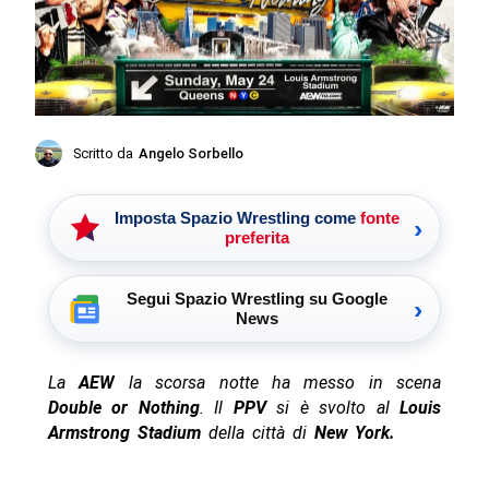
Scritto da
Angelo Sorbello
Imposta Spazio Wrestling come
fonte
›
preferita
Segui Spazio Wrestling su Google
›
News
La
AEW
la scorsa notte ha messo in scena
Double or Nothing
. Il
PPV
si è svolto al
Louis
Armstrong Stadium
della città di
New York.