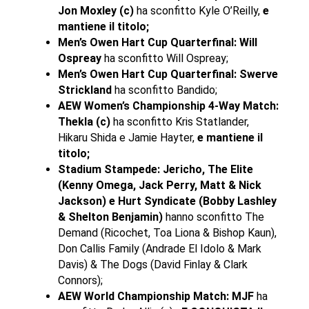
Jon Moxley (c)
ha sconfitto Kyle O’Reilly,
e
mantiene il titolo;
Men’s Owen Hart Cup Quarterfinal: Will
Ospreay
ha sconfitto Will Ospreay;
Men’s Owen Hart Cup Quarterfinal: Swerve
Strickland
ha sconfitto Bandido;
AEW Women’s Championship 4-Way Match:
Thekla (c)
ha sconfitto Kris Statlander,
Hikaru Shida e Jamie Hayter,
e mantiene il
titolo;
Stadium Stampede: Jericho, The Elite
(Kenny Omega, Jack Perry, Matt & Nick
Jackson) e Hurt Syndicate (Bobby Lashley
& Shelton Benjamin)
hanno sconfitto The
Demand (Ricochet, Toa Liona & Bishop Kaun),
Don Callis Family (Andrade El Idolo & Mark
Davis) & The Dogs (David Finlay & Clark
Connors);
AEW World Championship Match: MJF
ha