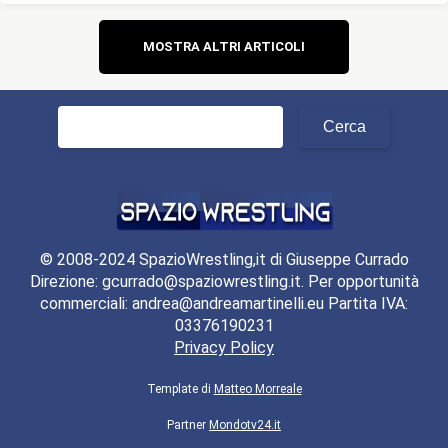
Navigazione
MOSTRA ALTRI ARTICOLI
articoli
Ricerca
per:
© 2008-2024 SpazioWrestling,it di Giuseppe Currado
Direzione: gcurrado@spaziowrestling.it. Per opportunità
commerciali: andrea@andreamartinelli.eu Partita IVA:
03376190231
Privacy Policy
Template di
Matteo Morreale
Partner
Mondotv24.it