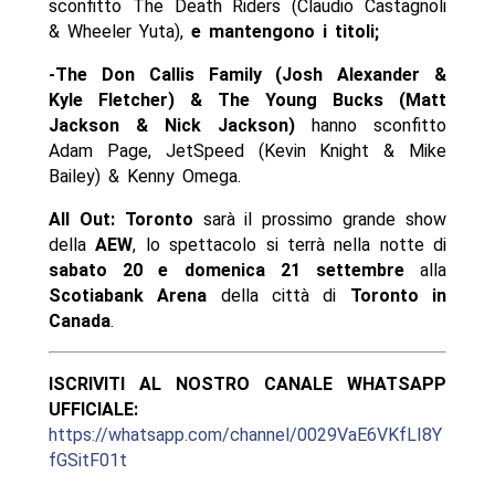
sconfitto The Death Riders (Claudio Castagnoli
& Wheeler Yuta),
e mantengono i titoli;
-The Don Callis Family (Josh Alexander &
Kyle Fletcher) & The Young Bucks (Matt
Jackson & Nick Jackson)
hanno sconfitto
Adam Page, JetSpeed (Kevin Knight & Mike
Bailey) & Kenny Omega.
All Out: Toronto
sarà il prossimo grande show
della
AEW
, lo spettacolo si terrà nella notte di
sabato 20 e domenica 21 settembre
alla
Scotiabank Arena
della città di
Toronto in
Canada
.
ISCRIVITI AL NOSTRO CANALE WHATSAPP
UFFICIALE:
https://whatsapp.com/channel/0029VaE6VKfLI8Y
fGSitF01t