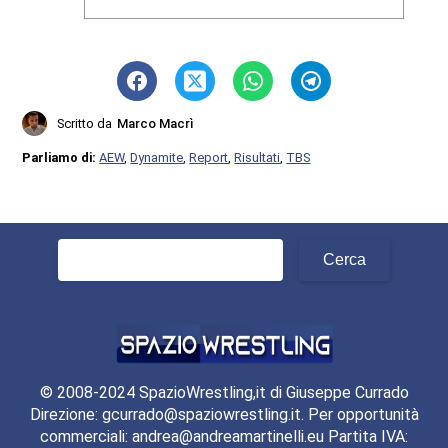
Scritto da
Marco Macrì
Parliamo di:
AEW
,
Dynamite
,
Report
,
Risultati
,
TBS
Ricerca
per:
© 2008-2024 SpazioWrestling,it di Giuseppe Currado
Direzione: gcurrado@spaziowrestling.it. Per opportunità
commerciali: andrea@andreamartinelli.eu Partita IVA: